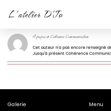
Passer
au
contenu
À propos de
Cohérence Communication
Cet auteur n'a pas encore renseigné de
Jusqu'à présent Cohérence Communicat
Galerie
Menu