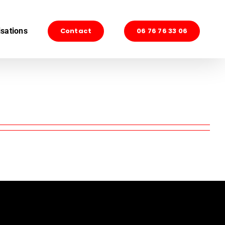
isations
Contact
06 76 76 33 06